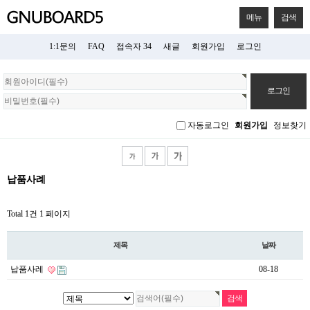
메뉴
검색
1:1문의
FAQ
접속자 34
새글
회원가입
로그인
회
원
로
그
자동로그인
회원가입
정보찾기
인
납품사례
Total 1건
1 페이지
제목
날짜
납품사레
08-18