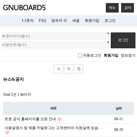
메뉴
검색
1:1문의
FAQ
접속자 32
새글
회원가입
로그인
회
원
로
그
자동로그인
회원가입
정보찾기
인
뉴스&공지
Total 5건
1 페이지
제목
날짜
토호 공식 홈페이지를 오픈 안내
08-11
사용설명서 및 제품 카달로그는 고객센터의 자료실에 있습…
08-19