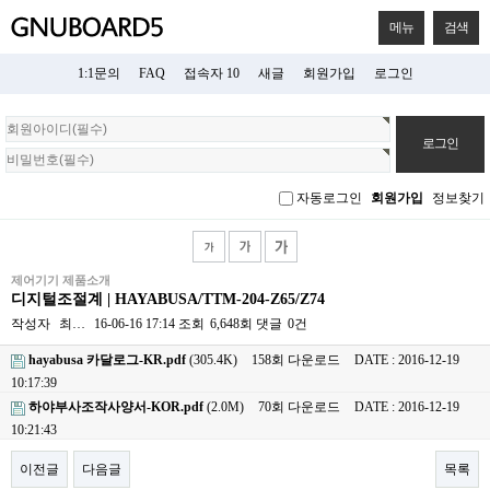
메뉴
검색
1:1문의
FAQ
접속자 10
새글
회원가입
로그인
회
원
로
그
자동로그인
회원가입
정보찾기
인
제어기기 제품소개
디지털조절계 | HAYABUSA/TTM-204-Z65/Z74
작성자
최…
16-06-16 17:14
조회
6,648회
댓글
0건
hayabusa 카달로그-KR.pdf
(305.4K)
158회 다운로드
DATE : 2016-12-19
10:17:39
하야부사조작사양서-KOR.pdf
(2.0M)
70회 다운로드
DATE : 2016-12-19
10:21:43
이전글
다음글
목록