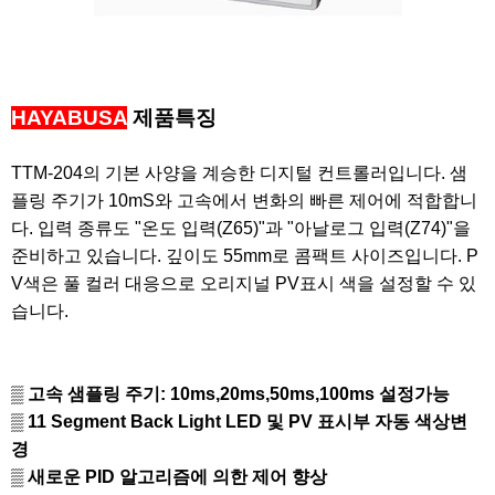
HAYABUSA
제품특징
TTM-204
의 기본 사양을 계승한 디지털 컨트롤러입니다
.
샘
플링 주기가
10mS
와 고속에서 변화의 빠른 제어에 적합합니
다
.
입력 종류도
"
온도 입력
(Z65)"
과
"
아날로그 입력
(Z74)"
을
준비하고 있습니다
.
깊이도
55mm
로 콤팩트 사이즈입니다.
P
V
색은 풀 컬러 대응으로 오리지널
PV
표시 색을 설정할 수 있
습니다
.
▒
고속 샘플링 주기:
10ms,20ms,50ms,100ms 설정가능
​▒
11 Segment Back Light LED 및 PV 표시부 자동 색상변
경
▒ 새로운 ​PID 알고리즘에 의한 제어 향상