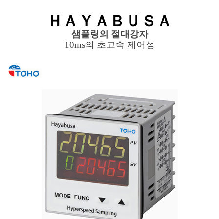
본문
ＨＡＹＡＢＵＳＡ
샘플링의 절대강자
10ms의 초고속 제어성