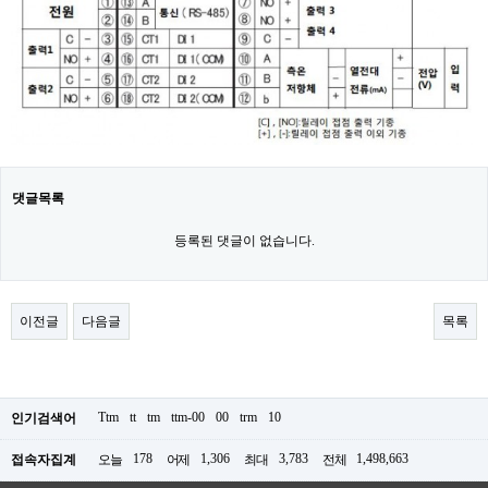
댓글목록
등록된 댓글이 없습니다.
이전글
다음글
목록
Ttm
tt
tm
ttm-00
00
trm
10
인기검색어
178
1,306
3,783
1,498,663
접속자집계
오늘
어제
최대
전체